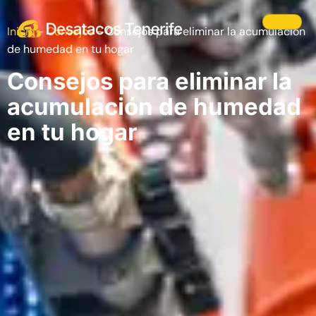
Inicio
-
Consejos
-
Consejos para eliminar la acumulación
de humedad en tu hogar
Consejos para eliminar la
acumulación de humedad
en tu hogar