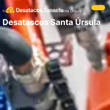
Inicio
-
Consejos
-
Desatascos Santa Úrsula
Desatascos Santa Úrsula